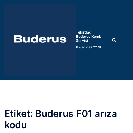
İçeriğe
atla
Tekirdağ
Buderus Kombi
Search
Tog
Servisi
men
0282 263 22 96
Etiket:
Buderus F01 arıza
kodu